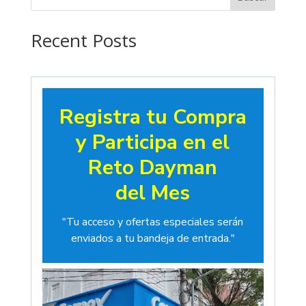
hasta
$19.00
Recent Posts
Registra tu Compra
y Participa en el
Reto Dayman
del Mes
"Tu acceso y ofertas especiales serán
enviados a tu bandeja de entrada."