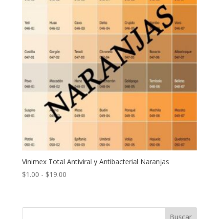
Vinimex Total Antiviral y Antibacterial Naranjas
Rango
$
1.00
-
$
19.00
de
precios:
desde
Buscar
$1.00