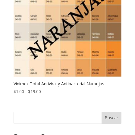
Vinimex Total Antiviral y Antibacterial Naranjas
Rango
$
1.00
-
$
19.00
de
precios:
desde
Buscar
$1.00
hasta
$19.00