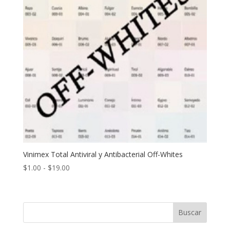
Vinimex Total Antiviral y Antibacterial Off-Whites
Rango
$
1.00
-
$
19.00
de
precios:
desde
Buscar
$1.00
hasta