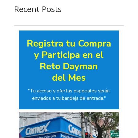
$19.00
Recent Posts
Registra tu Compra
y Participa en el
Reto Dayman
del Mes
"Tu acceso y ofertas especiales serán
enviados a tu bandeja de entrada."