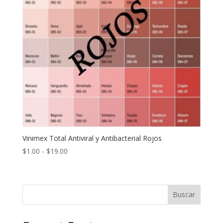
Vinimex Total Antiviral y Antibacterial Rojos
Rango
$
1.00
-
$
19.00
de
precios:
desde
Buscar
$1.00
hasta
$19.00