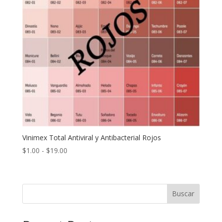
Vinimex Total Antiviral y Antibacterial Rojos
Rango
$
1.00
-
$
19.00
de
precios:
desde
Buscar
$1.00
hasta
$19.00