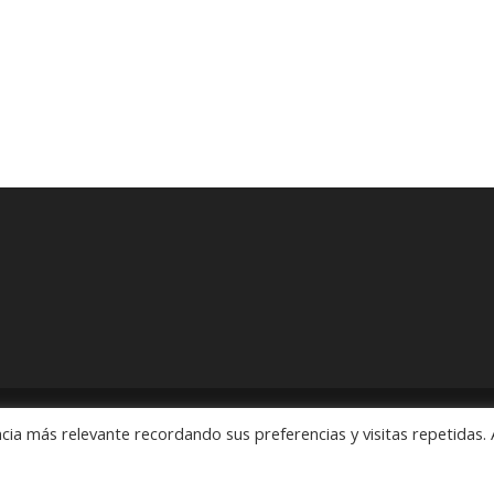
cia más relevante recordando sus preferencias y visitas repetidas. 
ón" Pedidos: 55 5563 2913 y 55 5563 1186 Rubens # 3, Esquina Revo