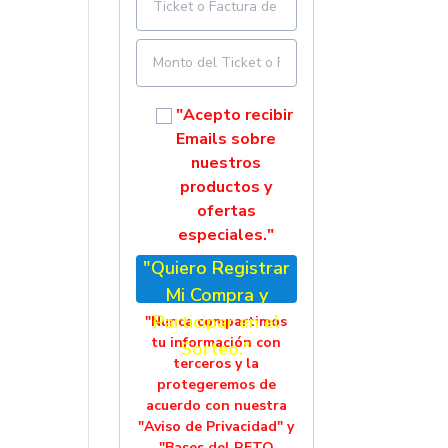
"Acepto recibir
Emails sobre
nuestros
productos y
ofertas
especiales."
"Quiero Registrar
Mi Compra y
Participar en el
"Nunca compartimos
tu información con
Sorteo."
terceros y la
protegeremos de
acuerdo con nuestra
"Aviso de Privacidad" y
"Bases del RETO