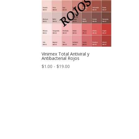
Vinimex Total Antiviral y
Antibacterial Rojos
Rango
$
1.00
-
$
19.00
de
precios:
desde
$1.00
hasta
$19.00