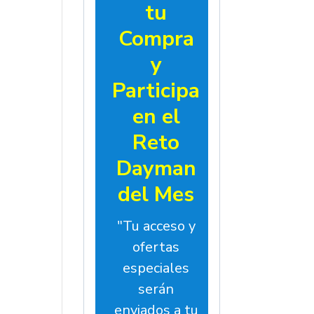
tu
Compra
y
Participa
en el
Reto
Dayman
del Mes
"Tu acceso y
ofertas
especiales
serán
enviados a tu