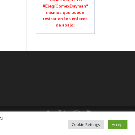
#ElegíComexDayman"
mismos que puede
revisar en los enlaces
de abajo:
Al
lución, Colonia Mixcoac, C.P. 03910, CDMX,
Cookie Settings
Accept