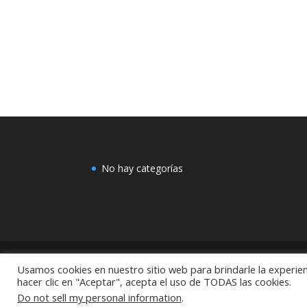
No hay categorías
Usamos cookies en nuestro sitio web para brindarle la experien
COMEX: "Centro de Decoración Dayman Revoluci
hacer clic en "Aceptar", acepta el uso de TODAS las cookies.
México
Do not sell my personal information
.