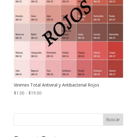
Vinimex Total Antiviral y Antibacterial Rojos
Rango
$
1.00
-
$
19.00
de
precios:
desde
Buscar
$1.00
hasta
$19.00