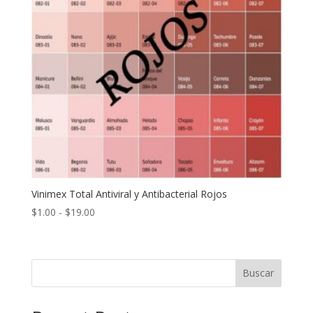
Vinimex Total Antiviral y Antibacterial Rojos
Rango
$
1.00
-
$
19.00
de
precios:
desde
Buscar
$1.00
hasta
$19.00