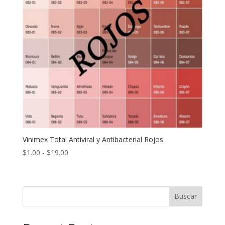
Vinimex Total Antiviral y Antibacterial Rojos
Rango
$
1.00
-
$
19.00
de
precios:
desde
Buscar
$1.00
hasta
$19.00