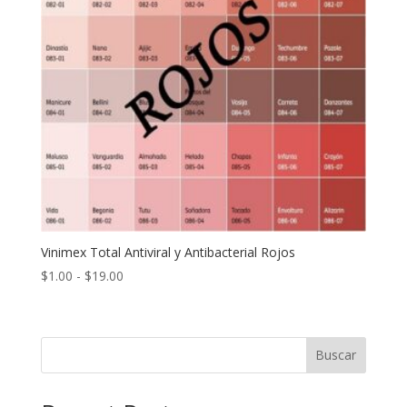
Vinimex Total Antiviral y Antibacterial Rojos
Rango
$
1.00
-
$
19.00
de
precios:
desde
Buscar
$1.00
hasta
$19.00