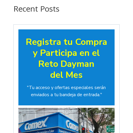
$19.00
Recent Posts
Registra tu Compra
y Participa en el
Reto Dayman
del Mes
"Tu acceso y ofertas especiales serán
enviados a tu bandeja de entrada."