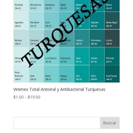
Vinimex Total Antiviral y Antibacterial Turquesas
Rango
$
1.00
-
$
19.00
de
precios:
desde
Buscar
$1.00
hasta