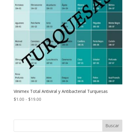
Vinimex Total Antiviral y Antibacterial Turquesas
Rango
$
1.00
-
$
19.00
de
precios:
desde
Buscar
$1.00
hasta