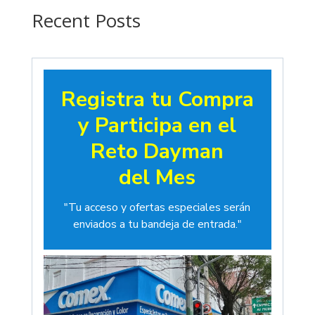
$19.00
Recent Posts
Registra tu Compra
y Participa en el
Reto Dayman
del Mes
"Tu acceso y ofertas especiales serán
enviados a tu bandeja de entrada."