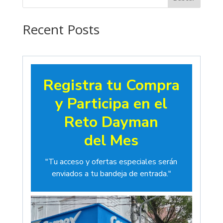
hasta
$19.00
Recent Posts
Registra tu Compra
y Participa en el
Reto Dayman
del Mes
"Tu acceso y ofertas especiales serán
enviados a tu bandeja de entrada."