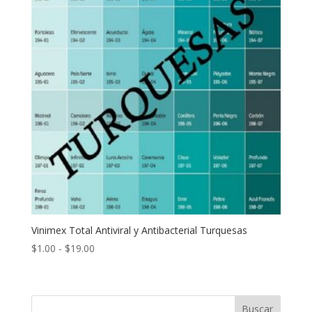
Vinimex Total Antiviral y Antibacterial Turquesas
Rango
$
1.00
-
$
19.00
de
precios:
desde
Buscar
$1.00