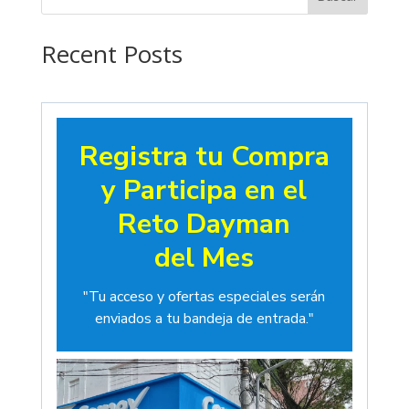
hasta
$19.00
Recent Posts
Registra tu Compra
y Participa en el
Reto Dayman
del Mes
"Tu acceso y ofertas especiales serán
enviados a tu bandeja de entrada."