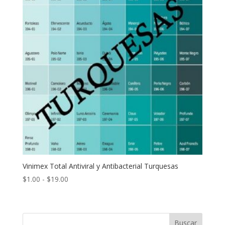
Vinimex Total Antiviral y Antibacterial Turquesas
Rango
$
1.00
-
$
19.00
de
precios:
desde
Buscar
$1.00