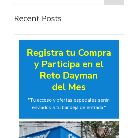
hasta
$19.00
Recent Posts
Registra tu Compra
y Participa en el
Reto Dayman
del Mes
"Tu acceso y ofertas especiales serán
enviados a tu bandeja de entrada."