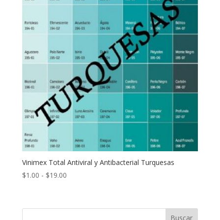
Vinimex Total Antiviral y Antibacterial Turquesas
Rango
$
1.00
-
$
19.00
de
precios:
desde
Buscar
$1.00