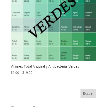
Vinimex Total Antiviral y Antibacterial Verdes
Rango
$
1.00
-
$
19.00
de
precios:
desde
Buscar
$1.00
hasta
$19.00