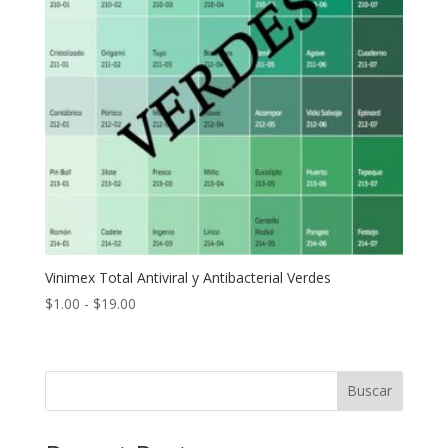
Vinimex Total Antiviral y Antibacterial Verdes
Rango
$
1.00
-
$
19.00
de
precios:
desde
Buscar
$1.00
hasta
$19.00