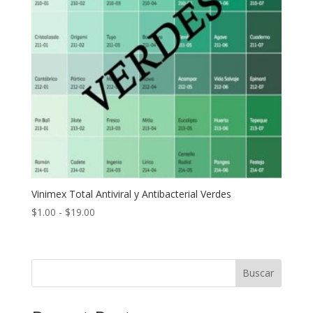
Vinimex Total Antiviral y Antibacterial Verdes
Rango
$
1.00
-
$
19.00
de
precios:
desde
Buscar
$1.00
hasta
$19.00