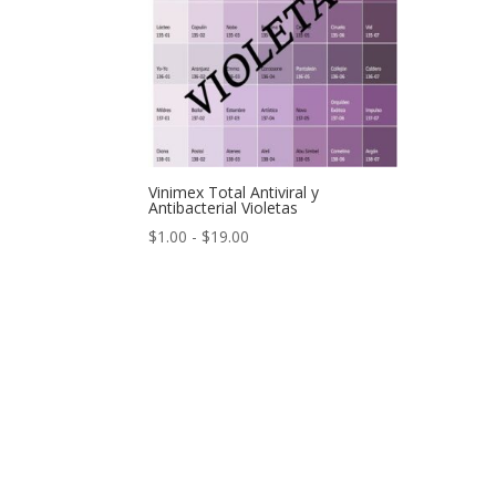
Vinimex Total Antiviral y
Antibacterial Violetas
Rango
$
1.00
-
$
19.00
de
precios:
desde
$1.00
hasta
$19.00