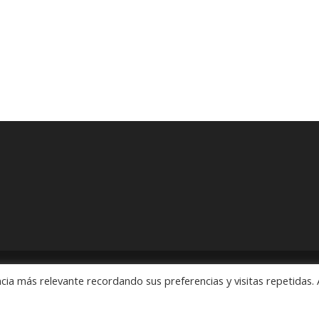
cia más relevante recordando sus preferencias y visitas repetidas. 
ón" Pedidos: 55 5563 2913 y 55 5563 1186 Rubens # 3, Esquina Revo