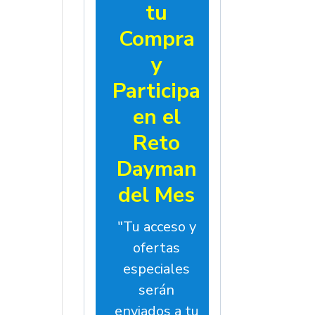
tu
Compra
y
Participa
en el
Reto
Dayman
del Mes
"Tu acceso y
ofertas
especiales
serán
enviados a tu