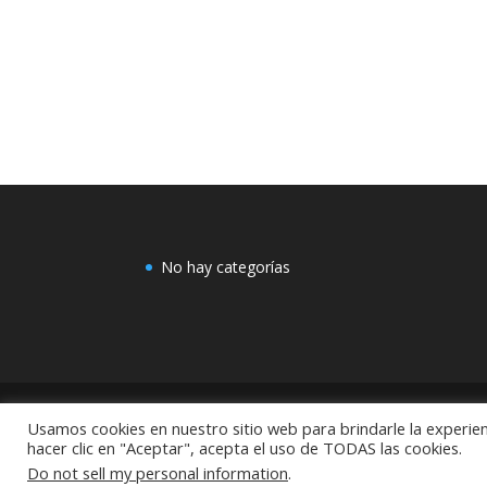
No hay categorías
Usamos cookies en nuestro sitio web para brindarle la experien
COMEX: "Centro de Decoración Dayman Revoluci
hacer clic en "Aceptar", acepta el uso de TODAS las cookies.
México
Do not sell my personal information
.