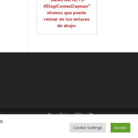
#ElegíComexDayman"
mismos que puede
revisar en los enlaces
de abajo:
Al
lución, Colonia Mixcoac, C.P. 03910, CDMX,
Cookie Settings
Accept