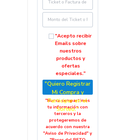
"Acepto recibir
Emails sobre
nuestros
productos y
ofertas
especiales."
"Quiero Registrar
Mi Compra y
Participar en el
"Nunca compartimos
tu información con
Sorteo."
terceros y la
protegeremos de
acuerdo con nuestra
"Aviso de Privacidad" y
"Bases del RETO