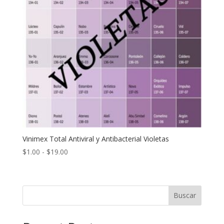
Vinimex Total Antiviral y Antibacterial Violetas
Rango
$
1.00
-
$
19.00
de
precios:
desde
Buscar
$1.00
hasta
$19.00