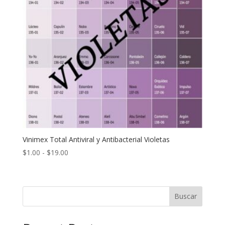
Vinimex Total Antiviral y Antibacterial Violetas
Rango
$
1.00
-
$
19.00
de
precios:
desde
Buscar
$1.00
hasta
$19.00