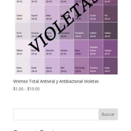
Vinimex Total Antiviral y Antibacterial Violetas
Rango
$
1.00
-
$
19.00
de
precios:
desde
Buscar
$1.00
hasta
$19.00