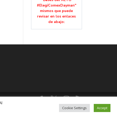
#ElegíComexDayman"
mismos que puede
revisar en los enlaces
de abajo:
Al
lución, Colonia Mixcoac, C.P. 03910, CDMX,
Cookie Settings
Accept