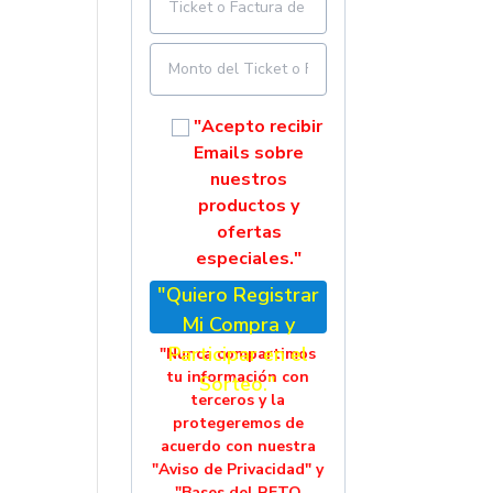
"Acepto recibir
Emails sobre
nuestros
productos y
ofertas
especiales."
"Quiero Registrar
Mi Compra y
Participar en el
"Nunca compartimos
tu información con
Sorteo."
terceros y la
protegeremos de
acuerdo con nuestra
"Aviso de Privacidad" y
"Bases del RETO