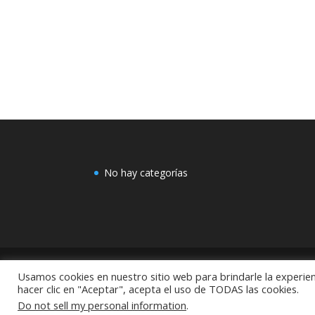
No hay categorías
Usamos cookies en nuestro sitio web para brindarle la experien
COMEX: "Centro de Decoración Dayman Revoluci
hacer clic en "Aceptar", acepta el uso de TODAS las cookies.
México
Do not sell my personal information
.