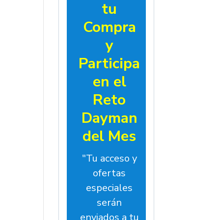
tu
Compra
y
Participa
en el
Reto
Dayman
del Mes
"Tu acceso y
ofertas
especiales
serán
enviados a tu