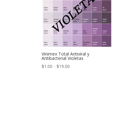
Vinimex Total Antiviral y
Antibacterial Violetas
Rango
$
1.00
-
$
19.00
de
precios:
desde
$1.00
hasta
$19.00