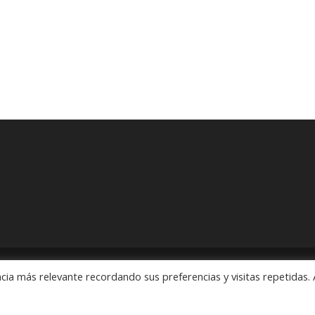
cia más relevante recordando sus preferencias y visitas repetidas. 
ón" Pedidos: 55 5563 2913 y 55 5563 1186 Rubens # 3, Esquina Revo