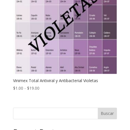
Vinimex Total Antiviral y Antibacterial Violetas
Rango
$
1.00
-
$
19.00
de
precios:
desde
Buscar
$1.00
hasta
$19.00